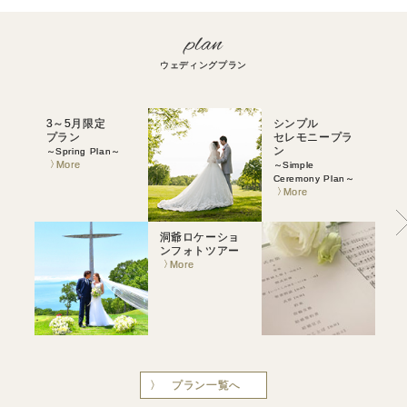
ウェディングプラン
3～5月限定
シンプル
プラン
セレモニープラ
ン
～Spring Plan～
More
～Simple
Ceremony Plan～
More
洞爺ロケーショ
ス
ンフォトツアー
セ
ン
More
～St
Cer
M
プラン一覧へ