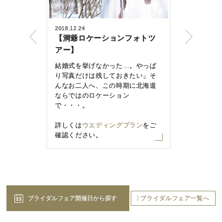
2018.12.24
2016.10.08
【洞爺ロケーションフォトツ
【１名様10
アー】
泊】特別
【特典付
結婚式を挙げなかった…。やっぱ
り写真だけは残しておきたい」そ
1泊2日で
んなお二人へ、この時期に北海道
イを楽しみ
ならではのロケーション
の下見＆相
で・・・。
結婚式前後
談しましょう
詳しくは
ウエディングプラン
をご
をご覧くだ
確認ください。
ブライダルフェア開催日から探す
ブライダルフェア一覧へ